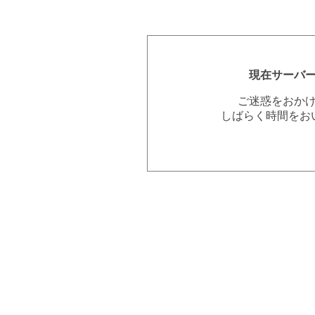
現在サーバ
ご迷惑をおか
しばらく時間をお