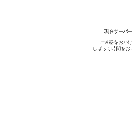
現在サーバ
ご迷惑をおか
しばらく時間をお