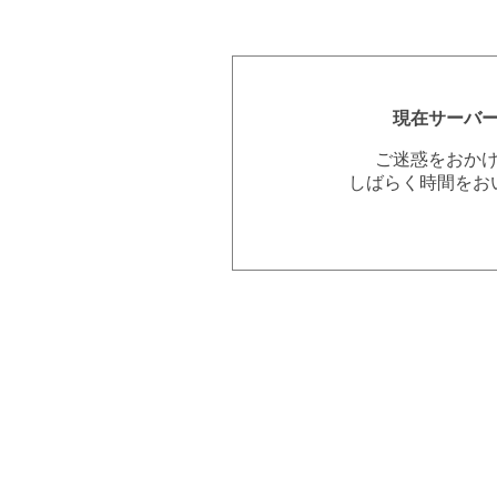
現在サーバ
ご迷惑をおか
しばらく時間をお