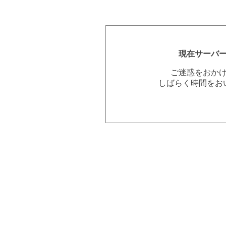
現在サーバ
ご迷惑をおか
しばらく時間をお