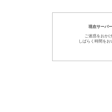
現在サーバ
ご迷惑をおか
しばらく時間をお