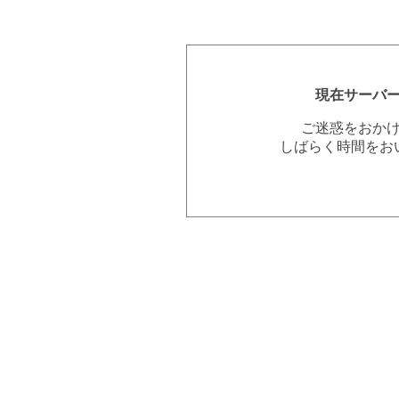
現在サーバ
ご迷惑をおか
しばらく時間をお