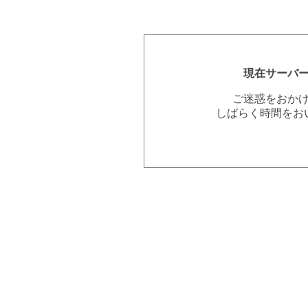
現在サーバ
ご迷惑をおか
しばらく時間をお