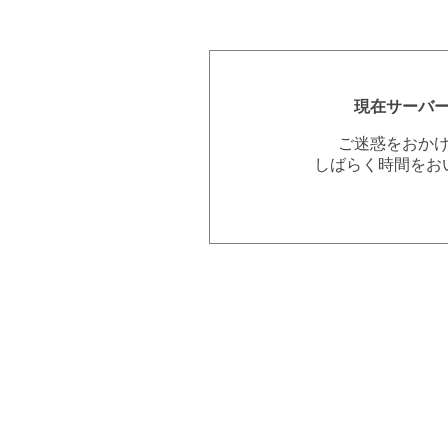
現在サーバ
ご迷惑をおか
しばらく時間をお