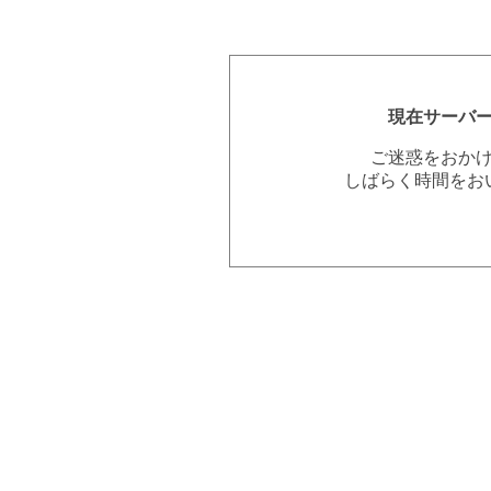
現在サーバ
ご迷惑をおか
しばらく時間をお