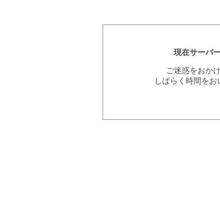
現在サーバ
ご迷惑をおか
しばらく時間をお