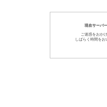
現在サーバ
ご迷惑をおか
しばらく時間をお