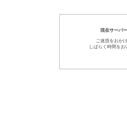
現在サーバ
ご迷惑をおか
しばらく時間をお