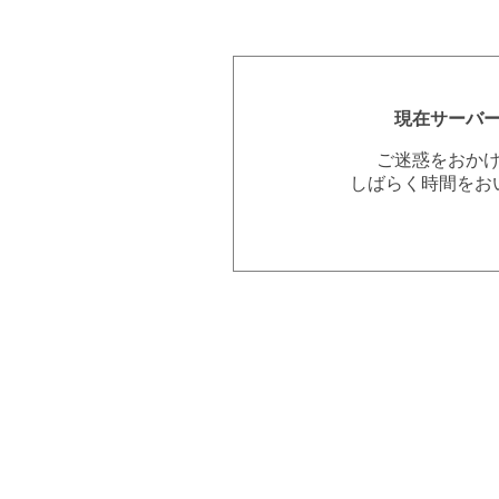
現在サーバ
ご迷惑をおか
しばらく時間をお