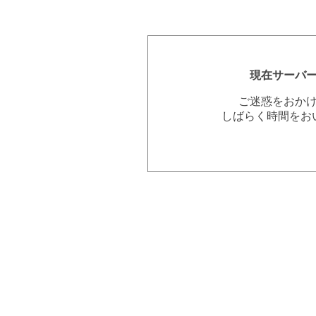
現在サーバ
ご迷惑をおか
しばらく時間をお