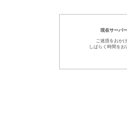
現在サーバ
ご迷惑をおか
しばらく時間をお