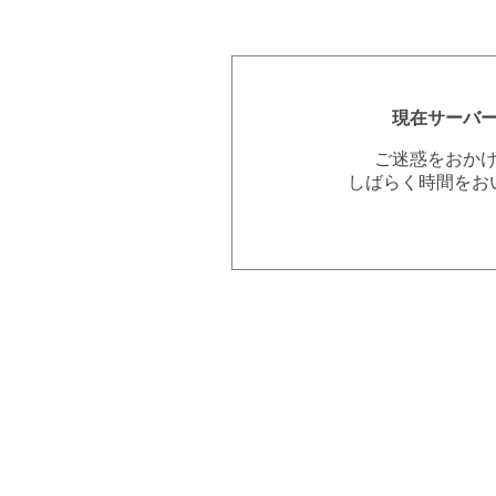
現在サーバ
ご迷惑をおか
しばらく時間をお