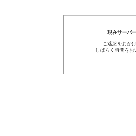
現在サーバ
ご迷惑をおか
しばらく時間をお