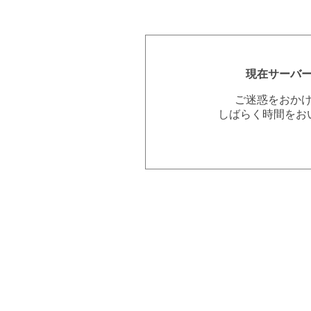
現在サーバ
ご迷惑をおか
しばらく時間をお