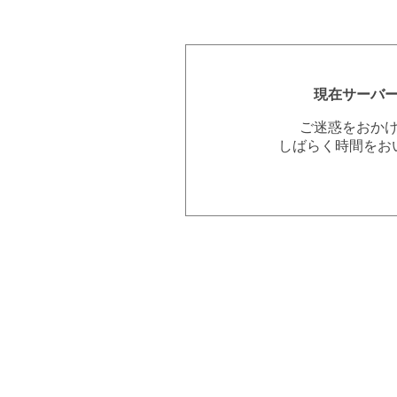
現在サーバ
ご迷惑をおか
しばらく時間をお