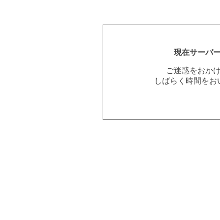
現在サーバ
ご迷惑をおか
しばらく時間をお