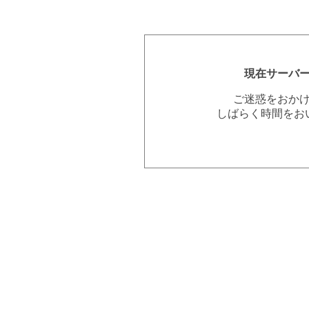
現在サーバ
ご迷惑をおか
しばらく時間をお