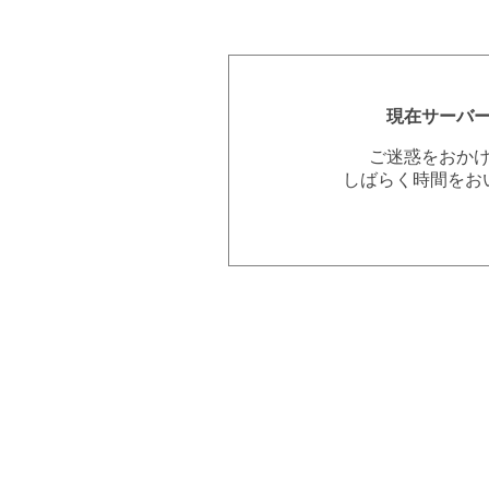
現在サーバ
ご迷惑をおか
しばらく時間をお