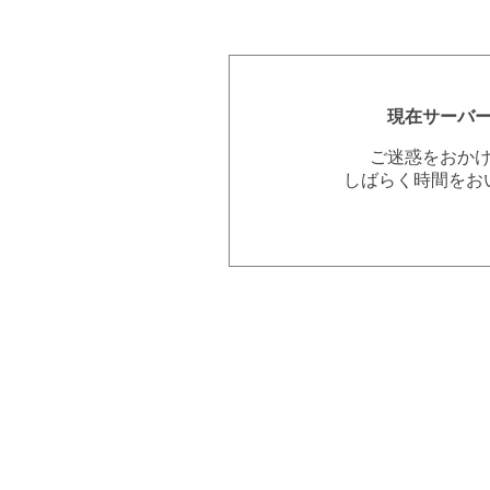
現在サーバ
ご迷惑をおか
しばらく時間をお