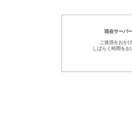
現在サーバ
ご迷惑をおか
しばらく時間をお