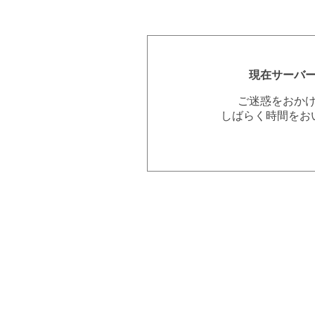
現在サーバ
ご迷惑をおか
しばらく時間をお