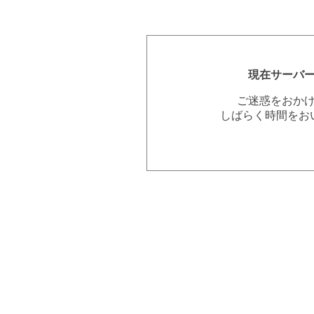
現在サーバ
ご迷惑をおか
しばらく時間をお