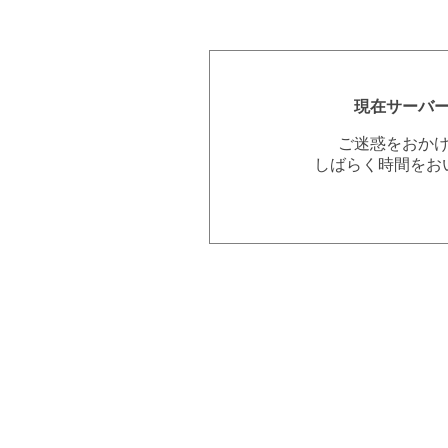
現在サーバ
ご迷惑をおか
しばらく時間をお