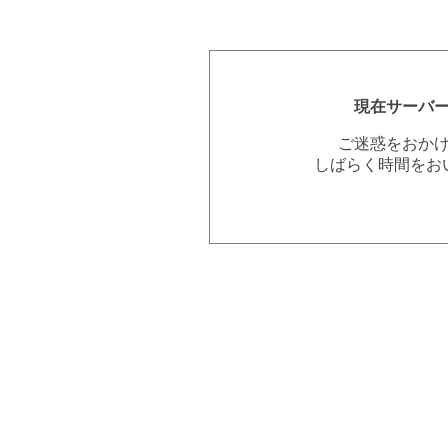
現在サーバ
ご迷惑をおか
しばらく時間をお