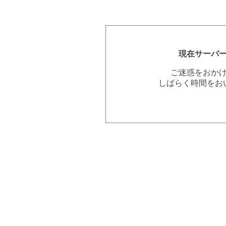
現在サーバ
ご迷惑をおか
しばらく時間をお