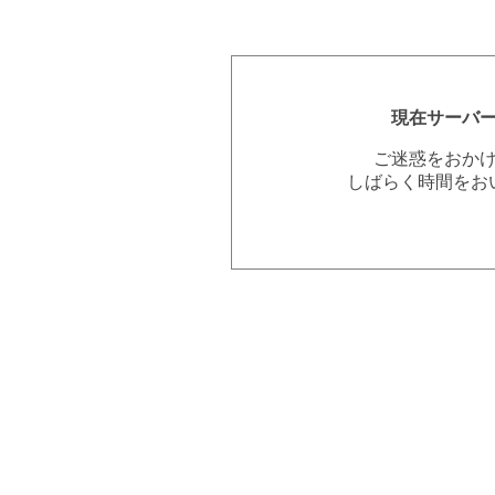
現在サーバ
ご迷惑をおか
しばらく時間をお