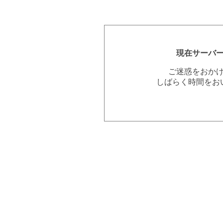
現在サーバ
ご迷惑をおか
しばらく時間をお