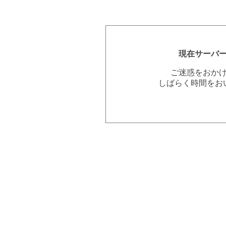
現在サーバ
ご迷惑をおか
しばらく時間をお