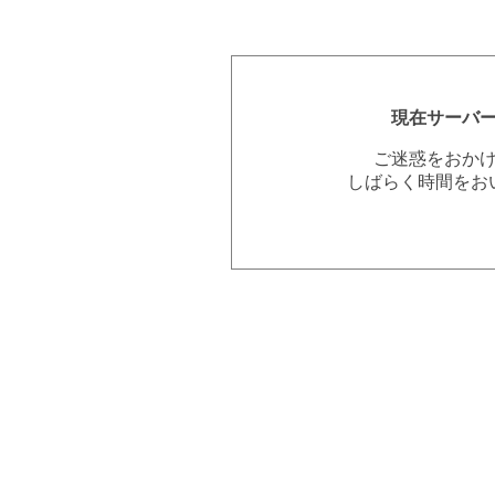
現在サーバ
ご迷惑をおか
しばらく時間をお