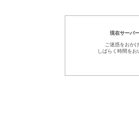
現在サーバ
ご迷惑をおか
しばらく時間をお