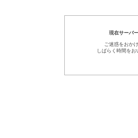
現在サーバ
ご迷惑をおか
しばらく時間をお