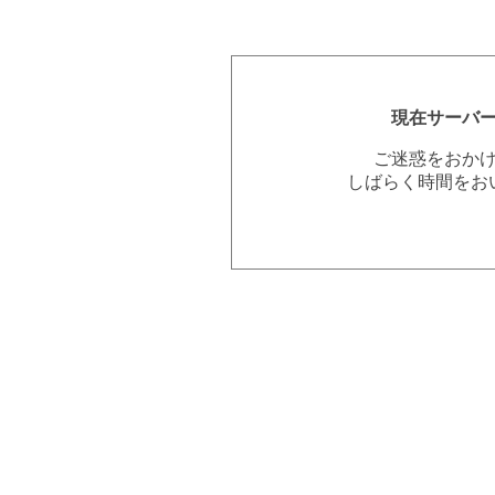
現在サーバ
ご迷惑をおか
しばらく時間をお