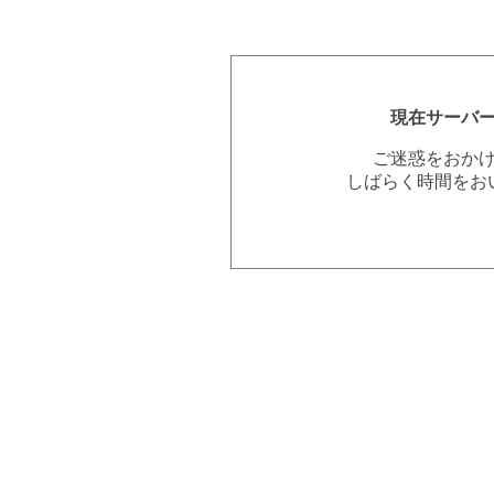
現在サーバ
ご迷惑をおか
しばらく時間をお