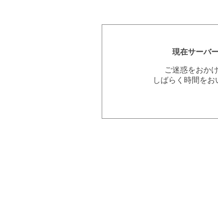
現在サーバ
ご迷惑をおか
しばらく時間をお