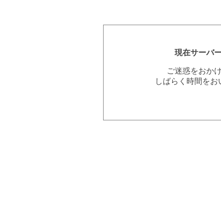
現在サーバ
ご迷惑をおか
しばらく時間をお