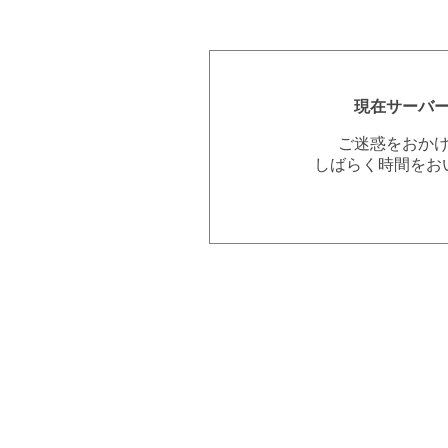
現在サーバ
ご迷惑をおか
しばらく時間をお