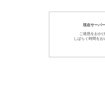
現在サーバ
ご迷惑をおか
しばらく時間をお