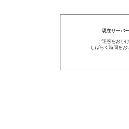
現在サーバ
ご迷惑をおか
しばらく時間をお