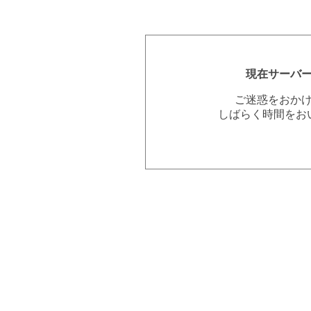
現在サーバ
ご迷惑をおか
しばらく時間をお