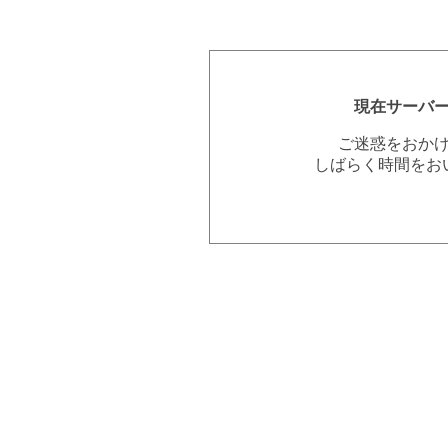
現在サーバ
ご迷惑をおか
しばらく時間をお