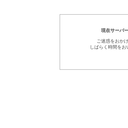
現在サーバ
ご迷惑をおか
しばらく時間をお