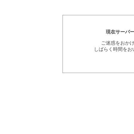
現在サーバ
ご迷惑をおか
しばらく時間をお