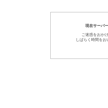
現在サーバ
ご迷惑をおか
しばらく時間をお