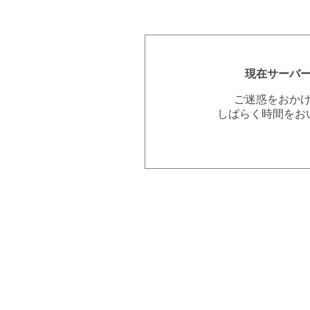
現在サーバ
ご迷惑をおか
しばらく時間をお