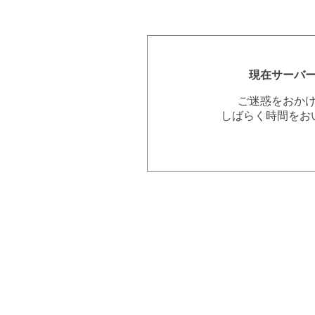
現在サーバ
ご迷惑をおか
しばらく時間をお