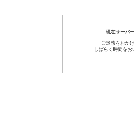
現在サーバ
ご迷惑をおか
しばらく時間をお